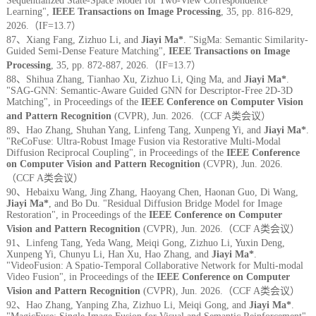
Sequentialized State-Space Model for Two-View Correspondence
Learning",
IEEE Transactions on Image Processing
, 35, pp. 816-829,
2026.
（I
F=13.7）
87、Xiang Fang, Zizhuo Li, and
Jiayi Ma*
. "SigMa: Semantic Similarity-
Guided Semi-Dense Feature Matching",
IEEE Transactions on Image
Processing
, 35, pp. 872-887, 2026.
（I
F=13.7）
88、Shihua Zhang, Tianhao Xu, Zizhuo Li, Qing Ma, and
Jiayi Ma*
.
"SAG-GNN: Semantic-Aware Guided GNN for Descriptor-Free 2D-3D
Matching", in Proceedings of the
IEEE Conference on Computer Vision
and Pattern Recognition
(CVPR), Jun. 2026.
（CCF A类会议）
89、Hao Zhang, Shuhan Yang, Linfeng Tang, Xunpeng Yi, and
Jiayi Ma*
.
"ReCoFuse: Ultra-Robust Image Fusion via Restorative Multi-Modal
Diffusion Reciprocal Coupling", in Proceedings of the
IEEE Conference
on Computer Vision and Pattern Recognition
(CVPR), Jun. 2026.
（CCF A类会议）
90、Hebaixu Wang, Jing Zhang, Haoyang Chen, Haonan Guo, Di Wang,
Jiayi Ma*
, and Bo Du. "Residual Diffusion Bridge Model for Image
Restoration", in Proceedings of the
IEEE Conference on Computer
Vision and Pattern Recognition
(CVPR), Jun. 2026.
（CCF A类会议）
91、Linfeng Tang, Yeda Wang, Meiqi Gong, Zizhuo Li, Yuxin Deng,
Xunpeng Yi, Chunyu Li, Han Xu, Hao Zhang, and
Jiayi Ma*
.
"VideoFusion: A Spatio-Temporal Collaborative Network for Multi-modal
Video Fusion", in Proceedings of the
IEEE Conference on Computer
Vision and Pattern Recognition
(CVPR), Jun. 2026.
（CCF A类会议）
92、Hao Zhang, Yanping Zha, Zizhuo Li, Meiqi Gong, and
Jiayi Ma*
.