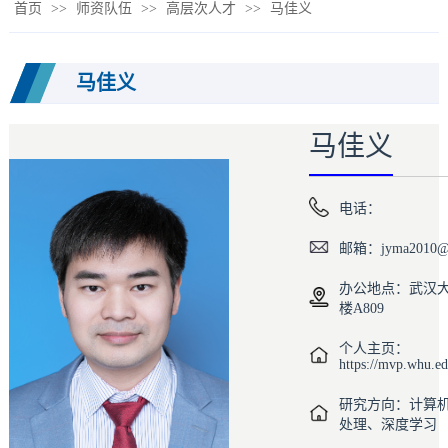
首页
>>
师资队伍
>>
高层次人才
>>
马佳义
马佳义
马佳义
电话：
邮箱：jyma2010@g
办公地点：武汉
楼A809
个人主页：
https://mvp.whu.ed
研究方向：计算
处理、深度学习