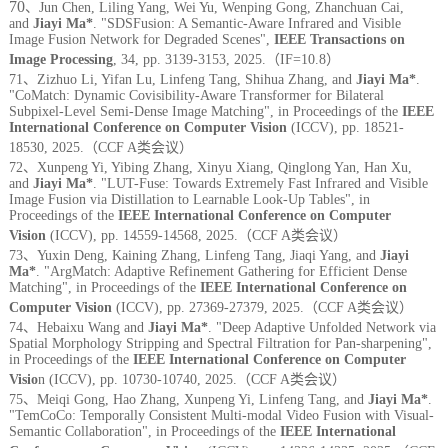
70
、Jun Chen, Liling Yang, Wei Yu, Wenping Gong, Zhanchuan Cai,
and
Jiayi Ma*
. "SDSFusion: A Semantic-Aware Infrared and Visible
Image Fusion Network for Degraded Scenes",
IEEE Transactions on
Image Processi
ng
, 34, pp. 3139-3153, 2025.（I
F=10.8）
71、Zizhuo Li, Yifan Lu, Linfeng Tang, Shihua Zhang, and
Jiayi Ma*
.
"CoMatch: Dynamic Covisibility-Aware Transformer for Bilateral
Subpixel-Level Semi-Dense Image Matching", in Proceedings of the
IEEE
International Conference on Computer Vision
(ICCV), pp. 18521-
18530, 2025.（CCF A类会议）
72、Xunpeng Yi, Yibing Zhang, Xinyu Xiang, Qinglong Yan, Han Xu,
and
Jiayi Ma*
. "LUT-Fuse: Towards Extremely Fast Infrared and Visible
Image Fusion via Distillation to Learnable Look-Up Tables", in
Proceedings of the
IEEE International Conference on Computer
Vision
(ICCV), pp. 14559-14568, 2025.（CCF A类会议）
73、Yuxin Deng, Kaining Zhang, Linfeng Tang, Jiaqi Yang, and
Jiayi
Ma*
. "ArgMatch: Adaptive Refinement Gathering for Efficient Dense
Matching", in Proceedings of the
IEEE International Conference on
Computer Vision
(ICCV), pp. 27369-27379, 2025.（CCF A类会议）
74、Hebaixu Wang and
Jiayi Ma*
. "Deep Adaptive Unfolded Network via
Spatial Morphology Stripping and Spectral Filtration for Pan-sharpening",
in Proceedings of the
IEEE International Conference on Computer
Visio
n (ICCV), pp. 10730-10740, 2025.（CCF A类会议）
75、Meiqi Gong, Hao Zhang, Xunpeng Yi, Linfeng Tang, and
Jiayi Ma*
.
"TemCoCo: Temporally Consistent Multi-modal Video Fusion with Visual-
Semantic Collaboration", in Proceedings of the
IEEE International