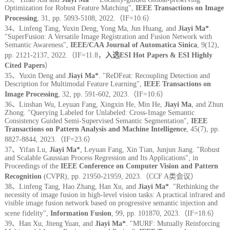
Optimization for Robust Feature Matching",
IEEE Transactions on Image
Processing
, 31, pp. 5093-5108, 2022.（IF=10.6）
34、Linfeng Tang, Yuxin Deng, Yong Ma, Jun Huang, and
Jiayi Ma*
.
"SuperFusion: A Versatile Image Registration and Fusion Network with
Semantic Awareness",
IEEE/CAA Journal of Automatica Sinica
, 9(12),
pp. 2121-2137, 2022.（IF=11.8，
入选ESI Hot Papers & ESI Highly
Cited Papers
）
35、Yuxin Deng and
Jiayi Ma*
. "ReDFeat: Recoupling Detection and
Description for Multimodal Feature Learning",
IEEE Transactions on
Image Processing
, 32, pp. 591-602, 2023.（IF=10.6）
36、Linshan Wu, Leyuan Fang, Xingxin He, Min He,
Jiayi Ma
, and Zhun
Zhong. "Querying Labeled for Unlabeled: Cross-Image Semantic
Consistency Guided Semi-Supervised Semantic Segmentation",
IEEE
Transactions on Pattern Analysis and Machine Intelligence
, 45(7), pp.
8827-8844, 2023.（IF=23.6）
37、Yifan Lu,
Jiayi Ma*
, Leyuan Fang, Xin Tian, Junjun Jiang. "Robust
and Scalable Gaussian Process Regression and Its Applications", in
Proceedings of the
IEEE Conference on Computer Vision and Pattern
Recognition
(CVPR), pp. 21950-21959, 2023.（CCF A类会议）
38、Linfeng Tang, Hao Zhang, Han Xu, and
Jiayi Ma*
. "Rethinking the
necessity of image fusion in high-level vision tasks: A practical infrared and
visible image fusion network based on progressive semantic injection and
scene fidelity",
Information Fusion
, 99, pp. 101870, 2023.（IF=18.6）
39、Han Xu, Jiteng Yuan, and
Jiayi Ma*
. "MURF: Mutually Reinforcing