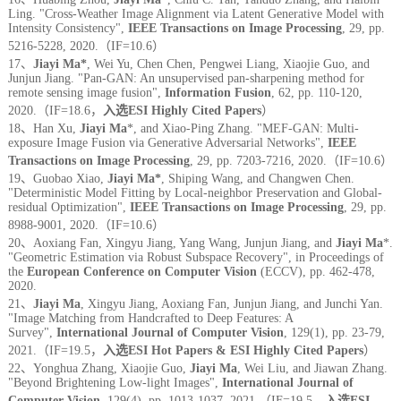
Ling. "Cross-Weather Image Alignment via Latent Generative Model with
Intensity Consistency",
IEEE Transactions on Image Processing
, 29, pp.
5216-5228, 2020.（IF=10.6）
17、
Jiayi Ma*
, Wei Yu, Chen Chen, Pengwei Liang, Xiaojie Guo, and
Junjun Jiang. "Pan-GAN: An unsupervised pan-sharpening method for
remote sensing image fusion",
Information Fusion
, 62, pp. 110-120,
2020.（IF=18.6，
入选ESI Highly Cited Papers
）
18、Han Xu,
Jiayi Ma
*, and Xiao-Ping Zhang. "MEF-GAN: Multi-
exposure Image Fusion via Generative Adversarial Networks",
IEEE
Transactions on Image Processing
, 29, pp. 7203-7216, 2020.（IF=10.6）
19、Guobao Xiao,
Jiayi Ma*
, Shiping Wang, and Changwen Chen.
"Deterministic Model Fitting by Local-neighbor Preservation and Global-
residual Optimization",
IEEE Transactions on Image Processing
, 29, pp.
8988-9001, 2020.（IF=10.6）
20、Aoxiang Fan, Xingyu Jiang, Yang Wang, Junjun Jiang, and
Jiayi Ma
*.
"Geometric Estimation via Robust Subspace Recovery", in Proceedings of
the
European Conference on Computer Vision
(ECCV), pp. 462-478,
2020.
21、
Jiayi Ma
, Xingyu Jiang, Aoxiang Fan, Junjun Jiang, and Junchi Yan.
"Image Matching from Handcrafted to Deep Features: A
Survey",
International Journal of Computer Vision
, 129(1), pp. 23-79,
2021.（IF=19.5，
入选ESI Hot Papers & ESI Highly Cited Papers
）
22、Yonghua Zhang, Xiaojie Guo,
Jiayi Ma
, Wei Liu, and Jiawan Zhang.
"Beyond Brightening Low-light Images",
International Journal of
Computer Vision
, 129(4), pp. 1013-1037, 2021.（IF=19.5，
入选ESI