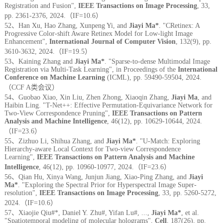
Registration and Fusion",
IEEE Transactions on Image Processing
, 33,
pp. 2361-2376, 2024.（IF=10.6）
52、Han Xu, Hao Zhang, Xunpeng Yi, and
Jiayi Ma*
.
"
CRetinex: A
Progressive Color-shift Aware Retinex Model for Low-light Image
Enhancement
"
,
International Journal of Computer Vision
,
132(9), pp.
3610-3632, 2024.（IF=19.5）
53、Kaining Zhang and
Jiayi Ma*
. "Sparse-to-dense Multimodal Image
Registration via Multi-Task Learning", in Proceedings of the
International
Conference on Machine Learning
(ICML), pp. 59490-59504, 2024.
（CCF A类会议）
54、
Guobao Xiao, Xin Liu, Zhen Zhong, Xiaoqin Zhang,
Jiayi Ma
, and
Haibin Ling. "T-Net++: Effective Permutation-Equivariance Network for
Two-View Correspondence Pruning",
IEEE Transactions on Pattern
Analysis and Machine Intelligence
, 46(12), pp. 10629-10644, 2024.
（IF=23.6）
55、
Zizhuo Li, Shihua Zhang, and
Jiayi Ma*
. "U-Match: Exploring
Hierarchy-aware Local Context for Two-view Correspondence
Learning",
IEEE Transactions on Pattern Analysis and Machine
Intelligence
, 46(12), pp. 10960-10977, 2024.
（IF=23.6）
56、
Qian Hu, Xinya Wang, Junjun Jiang, Xiao-Ping Zhang, and
Jiayi
Ma*
. "Exploring the Spectral Prior for Hyperspectral Image Super-
resolution",
IEEE Transactions on Image Processing
,
33, pp. 5260-5272,
2024.（IF=10.6）
57、
Xiaojie Qiu#*, Daniel Y. Zhu#, Yifan Lu#, ...,
Jiayi Ma*
, et al.
"Spatiotemporal modeling of molecular holograms",
Cell
,
187(26), pp.