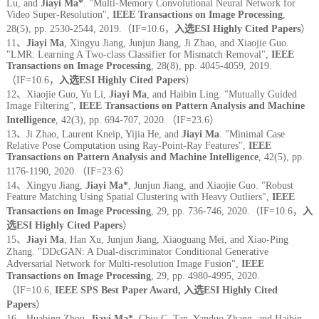
Lu, and
Jiayi Ma*
. "Multi-Memory Convolutional Neural Network for
Video Super-Resolution",
IEEE Transactions on Image Processing
,
28(5), pp. 2530-2544, 2019.（IF=10.6，
入选ESI Highly Cited Papers
）
11、
Jiayi Ma
, Xingyu Jiang, Junjun Jiang, Ji Zhao, and Xiaojie Guo.
"LMR: Learning A Two-class Classifier for Mismatch Removal",
IEEE
Transactions on Image Processing
, 28(8), pp. 4045-4059, 2019.
（IF=10.6，
入选ESI Highly Cited Papers
）
12、Xiaojie Guo, Yu Li,
Jiayi Ma
, and Haibin Ling. "Mutually Guided
Image Filtering",
IEEE Transactions on Pattern Analysis and Machine
Intelligence
, 42(3), pp. 694-707, 2020.（IF=23.6）
13、Ji Zhao, Laurent Kneip, Yijia He, and
Jiayi Ma
. "Minimal Case
Relative Pose Computation using Ray-Point-Ray Features",
IEEE
Transactions on Pattern Analysis and Machine Intelligence
, 42(5), pp.
1176-1190, 2020.（IF=23.6）
14、Xingyu Jiang,
Jiayi Ma*
, Junjun Jiang, and Xiaojie Guo. "Robust
Feature Matching Using Spatial Clustering with Heavy Outliers",
IEEE
Transactions on Image Processing
, 29, pp. 736-746, 2020.（IF=10.6，
入
选ESI Highly Cited Papers
）
15、
Jiayi Ma
, Han Xu, Junjun Jiang, Xiaoguang Mei, and Xiao-Ping
Zhang. "DDcGAN: A Dual-discriminator Conditional Generative
Adversarial Network for Multi-resolution Image Fusion",
IEEE
Transactions on Image Processing
, 29, pp. 4980-4995, 2020.
,
（IF=10.6
IEEE SPS Best Paper Award,
入选ESI Highly Cited
Papers
）
16、Huabing Zhou,
Jiayi Ma*
, Chiu C. Tan, Yanduo Zhang, and Haibin