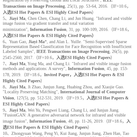
Registration by Preserving Global and Local Structures",
IEEE
Transactions on Image Processing
, 25(1), pp. 53-64, 2016.（IF=10.6，
入选ESI Hot Papers & ESI Highly Cited Papers
）
5、
Jiayi Ma
, Chen Chen, Chang Li, and Jun Huang. "Infrared and visible
image fusion via gradient transfer and total variation
minimization",
Information Fusion
, 31, pp. 100-109, 2016.（IF=18.6，
入选E
SI Hot Papers & ESI Highly Cited Papers）
6、Yuan Gao,
Jiayi Ma
*, and Alan L. Yuille. "Semi-Supervised Sparse
Representation Based Classification for Face Recognition with Insufficient
Labeled Samples",
IEEE Transactions on Image Processing
, 26(5), pp.
2545-2560, 2017.（IF=10.6，
入选ESI Highly Cited Papers
）
7、
Jiayi Ma
, Yong Ma, and Chang Li. "Infrared and visible image fusion
methods and applications: A survey",
Information Fusion
, 45, pp. 153-
178, 2019.（IF=18.6，
Invited Paper，入选ESI Hot Papers & ESI
Highly Cited Papers
）
8、
Jiayi Ma
, Ji Zhao, Junjun Jiang, Huabing Zhou, and Xiaojie Guo.
"Locality Preserving Matching",
International Journal of Computer
Vision
, 127(5), pp. 512-531, 2019.（IF=19.5，
入选ESI Hot Papers &
ESI Highly Cited Papers
）
9、
Jiayi Ma
, Wei Yu, Pengwei Liang, Chang Li, and Junjun Jiang.
"FusionGAN: A generative adversarial network for infrared and visible
image fusion",
Information Fusion
, 48, pp. 11-26, 2019.（IF=18.6，
入
选ESI Hot Papers & ESI Highly Cited Papers
）
10、Zhongyuan Wang, Peng Yi, Kui Jiang, Junjun Jiang, Zhen Han, Tao