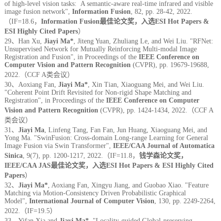
of high-level vision tasks: A semantic-aware real-time infrared and visible
image fusion network",
Information Fusion
, 82, pp. 28-42, 2022.
（IF=18.6，
Information Fusion最佳论文奖，
入选ESI Hot Papers &
ESI Highly Cited Papers
）
29、Han Xu,
Jiayi Ma*
, Jiteng Yuan, Zhuliang Le, and Wei Liu. "RFNet:
Unsupervised Network for Mutually Reinforcing Multi-modal Image
Registration and Fusion", in Proceedings of the
IEEE Conference on
Computer Vision and Pattern Recognition
(CVPR), pp. 19679-19688,
2022.（CCF A类会议）
30、Aoxiang Fan,
Jiayi Ma*
, Xin Tian, Xiaoguang Mei, and Wei Liu.
"Coherent Point Drift Revisited for Non-rigid Shape Matching and
Registration", in Proceedings of the
IEEE Conference on Computer
Vision and Pattern Recognition
(CVPR), pp. 1424-1434, 2022.（CCF A
类会议）
31、
Jiayi Ma
, Linfeng Tang, Fan Fan, Jun Huang, Xiaoguang Mei, and
Yong Ma. "SwinFusion: Cross-domain Long-range Learning for General
Image Fusion via Swin Transformer",
IEEE/CAA Journal of Automatica
Sinica
, 9(7), pp. 1200-1217, 2022.（IF=11.8，
钱学森论文奖，
IEEE/CAA JAS最佳论文奖，
入选ESI Hot Papers & ESI Highly Cited
Papers
）
32、
Jiayi Ma*
, Aoxiang Fan, Xingyu Jiang, and Guobao Xiao. "Feature
Matching via Motion-Consistency Driven Probabilistic Graphical
Model",
International Journal of Computer Vision
, 130, pp. 2249-2264,
2022.（IF=19.5）
33、Yifan Xia and
Jiayi Ma*
. "Locality-guided Global-preserving