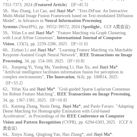
7351-7373, 2024 (
Featured Article
).（IF=45.5）
58、Hao Zhang, Lei Cao, and
Jiayi Ma*
. "Text-DiFuse: An Interactive
Multi-Modal Image Fusion Framework based on Text-modulated Diffusion
Model", in Advances in
Neural Information Processing
Systems
(NeurIPS), pp. 39552-39572, 2024 (
Spotlight
，
CCF A类会议
).
59、Yifan Lu and
Jiayi Ma*
. "Feature Matching via Graph Clustering
with Local Affine Consensus",
International Journal of Computer
Vision
, 133(5), pp. 2259-2286, 2025.（IF=1
1.6）
60、Zizhuo Li and
Jiayi Ma*
. "Learning Feature Matching via Matchable
Keypoint-Assisted Graph Neural Network",
IEEE Transactions on Image
Processing
,
34, pp. 154-169, 2025.（IF=10.8）
61、Xunpeng Yi, Yong Ma, Yansheng Li, Han Xu, and
Jiayi Ma*
.
"Artificial intelligence facilitates information fusion for perception in
complex environments",
The Innovati
on
,
6(4), pp. 100814, 2025.
（IF=33.2）
62、Yifan Xia and
Jiayi Ma*
. "Grid-guided Sparse Laplacian Consensus
for Robust Feature Matching",
IEEE Transactions on Image Processing
,
34, pp. 1367-1381, 2025.（I
F=10.8）
63、Kaining Zhang, Yuxin Deng,
Jiayi Ma*
, and Paolo Favaro. "Adapting
Dense Matching for Homography Estimation with Grid-based
Acceleration", in Proceedings of the
IEEE Conference on Computer
Vision and Pattern Recognition
(CVPR), pp. 6294-6303, 2025.（CCF A
类会议）
64、Xinyu Xiang, Qinglong Yan, Hao Zhang*, and
Jiayi Ma*
.