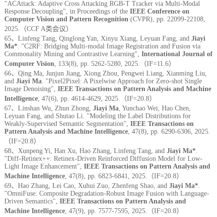
"ACAttack: Adaptive Cross Attacking RGB-T Tracker via Multi-Modal
Response Decoupling", in Proceedings of the
IEEE Conference on
Computer Vision and Pattern Recognition
(CVPR), pp. 22099-22108,
2025.（CCF A类会议）
65、Linfeng Tang, Qinglong Yan, Xinyu Xiang, Leyuan Fang, and
Jiayi
Ma*
. "C2RF: Bridging Multi-modal Image Registration and Fusion via
Commonality Mining and Contrastive Learning",
International Journal of
Computer Vision
,
133(8), pp. 5262-5280, 2025.（IF=11.6）
66
、Qing Ma, Junjun Jiang, Xiong Zhou, Pengwei Liang, Xianming Liu,
and
Jiayi Ma
. "Pixel2Pixel: A Pixelwise Approach for Zero-shot Single
Image Denoising",
IEEE Transactions on Pattern Analysis and Machine
Intelligence
, 47(6), pp. 4614-4629, 2025.（IF=20.8）
6
7、Linshan Wu, Zhun Zhong,
Jiayi Ma
, Yunchao Wei, Hao Chen,
Leyuan Fang, and Shutao Li. "Modeling the Label Distributions for
Weakly-Supervised Semantic Segmentation",
IEEE Transactions on
Pattern Analysis and Machine Intelligence
,
47(8), pp. 6290-6306, 2025.
（IF=20.8）
68、Xunpeng Yi, Han Xu, Hao Zhang, Linfeng Tang, and
Jiayi Ma*
.
"Diff-Retinex++: Retinex-Driven Reinforced Diffusion Model for Low-
Light Image Enhancement",
IEEE Transactions on Pattern Analysis and
Machine Intelligence
,
47(8), pp. 6823-6841, 2025.（IF=20.8）
69、Hao Zhang, Lei Cao, Xuhui Zuo, Zhenfeng Shao, and
Jiayi Ma*
.
"OmniFuse: Composite Degradation-Robust Image Fusion with Language-
Driven Semantics",
IEEE Transactions on Pattern Analysis and
Machine Intelligence
, 47(9), pp. 7577-7595, 2025.（IF=20.8）