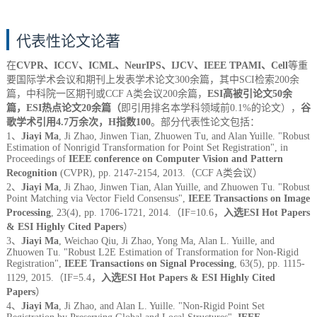
代表性论文论著
在
CVPR、ICCV、ICML、NeurIPS、IJCV、IEEE TPAMI、Cell
等重
要国际学术会议和期刊上发表学术论文300余篇，其中SCI检索200余
篇，中科院一区期刊或CCF A类会议200余篇，
ESI高被引论文50余
篇，ESI热点论文20余篇（
即引用排名本学科领域前0.1%的论文），
谷
歌学术引用4.7万余次，H指数100
。部分代表性论文包括：
1、
Jiayi Ma
, Ji Zhao, Jinwen Tian, Zhuowen Tu, and Alan Yuille. "Robust
Estimation of Nonrigid Transformation for Point Set Registration", in
Proceedings of
IEEE conference on Computer Vision and Pattern
Recognition
(CVPR), pp. 2147-2154, 2013.（CCF A类会议）
2、
Jiayi Ma
, Ji Zhao, Jinwen Tian, Alan Yuille,
and
Zhuowen Tu. "Robust
Point Matching via Vector Field Consensus",
IEEE Transactions on Image
Processing
, 23(4), pp. 1706-1721, 2014.（IF=10.6，
入选ESI Hot Papers
& ESI Highly Cited Papers
）
3、
Jiayi Ma
, Weichao Qiu, Ji Zhao, Yong Ma, Alan L. Yuille, and
Zhuowen Tu. "Robust L2E Estimation of Transformation for Non-Rigid
Registration",
IEEE Transactions on Signal Processing
, 63(5), pp. 1115-
1129, 2015.（IF=5.4，
入选ESI Hot Papers & ESI Highly Cited
Papers
）
4、
Jiayi Ma
, Ji Zhao, and Alan L. Yuille. "Non-Rigid Point Set