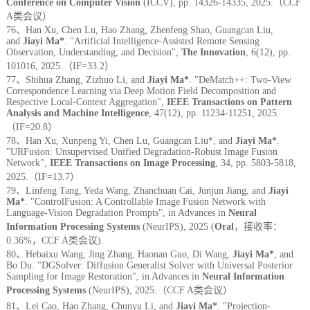
Conference on Computer Vision
(ICCV), pp. 14326-14335, 2025.（CCF
A类会议）
76、Han Xu, Chen Lu, Hao Zhang, Zhenfeng Shao, Guangcan Liu,
and
Jiayi Ma*
. "Artificial Intelligence-Assisted Remote Sensing
Observation, Understanding, and Decision",
The Innovation
, 6(12), pp.
101016, 2025.
（IF=33.2）
77、Shihua Zhang, Zizhuo Li, and
Jiayi Ma*
. "DeMatch++: Two-View
Correspondence Learning via Deep Motion Field Decomposition and
Respective Local-Context Aggregation",
IEEE Transactions on Pattern
Analysis and Machine Intelligence
,
47(12), pp. 11234-11251, 2025.
（IF=20.8）
78、Han Xu, Xunpeng Yi, Chen Lu, Guangcan Liu*, and
Jiayi Ma*
.
"URFusion: Unsupervised Unified Degradation-Robust Image Fusion
Network",
IEEE Transactions on Image Processing
,
34, pp. 5803-5818,
2025.（I
F=13.7）
79、Linfeng Tang, Yeda Wang, Zhanchuan Cai, Junjun Jiang, and
Jiayi
Ma*
. "ControlFusion: A Controllable Image Fusion Network with
Language-Vision Degradation Prompts", in Advances in
Neural
Information Processing Systems
(NeurIPS), 2025 (
Oral
，接收率：
0.36%，
CCF A类会议
).
80、Hebaixu Wang, Jing Zhang, Haonan Guo, Di Wang,
Jiayi Ma*
, and
Bo Du. "DGSolver: Diffusion Generalist Solver with Universal Posterior
Sampling for Image Restoration", in Advances in
Neural Information
Processing Systems
(NeurIPS), 2025.（CCF A类会议）
81、Lei Cao, Hao Zhang, Chunyu Li, and
Jiayi Ma*
. "Projection-