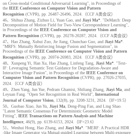
on Cross-modal Conditional Adversarial Learning", in Proceedings of
the
IEEE Conference on Computer Vision and Pattern
Recognition
(CVPR),
pp. 26487-26496, 2024.（CCF A类会议）
46、Shihua Zhang, Zizhuo Li, Yuan Gao, and
Jiayi Ma*
. "DeMatch: Deep
Decomposition of Motion Field for Two-View Correspondence Learning",
in Proceedings of the
IEEE Conference on Computer Vision and
Pattern Recognition
(CVPR), pp. 20278-20287, 2024.（CCF A类会议）
47、Hao Zhang, Xuhui Zuo, Jie Jiang, Chunchao Guo, and
Jiayi Ma*
.
"MRFS: Mutually Reinforcing Image Fusion and Segmentation", in
Proceedings of the
IEEE Conference on Computer Vision and Pattern
Recognition
(CVPR), pp. 26974-26983, 2024.（CCF A类会议）
48、Xunpeng Yi, Han Xu, Hao Zhang, Linfeng Tang,
Jiayi Ma*
. "Text-
IF: Leveraging Semantic Text Guidance for Degradation-Aware and
Interactive Image Fusion", in Proceedings of the
IEEE Conference on
Computer Vision and Pattern Recognition
(CVPR), pp. 27026-27035,
2024.（CCF A类会议）
49、Zhen Yang, Jun Yue, Pedram Ghamisi, Shiliang Zhang,
Jiayi Ma
, and
Leyuan Fang. "Open Set Recognition in Real World",
International
Journal of Computer Vision
,
132(8), pp. 3208-3231, 2024.（IF=19.5）
50、Guobao Xiao, Jun Yu,
Jiayi Ma
, Deng-Ping Fan, and Ling Shao.
"Latent Semantic Consensus For Deterministic Geometric Model
Fitting",
IEEE Transactions on Pattern Analysis and Machine
Intelligence
,
46(9), pp. 6139-6153, 2024.（IF=23.6）
51、Wenhui Hong, Hao Zhang, and
Jiayi Ma*
. "MERF: A Practical HDR
‐like Image Generator via Mutual‐guided Learning between Multi-exposure