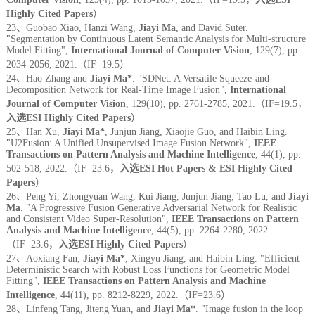
Highly Cited Papers
）
23、Guobao Xiao, Hanzi Wang,
Jiayi Ma
, and David Suter.
"Segmentation by Continuous Latent Semantic Analysis for Multi-structure
Model Fitting",
International Journal of Computer Vision
, 129(7), pp.
2034-2056, 2021.（IF=19.5）
24、Hao Zhang and
Jiayi Ma*
. "SDNet: A Versatile Squeeze-and-
Decomposition Network for Real-Time Image Fusion",
International
Journal of Computer Vision
, 129(10), pp. 2761-2785, 2021.（IF=19.5，
入选ESI Highly Cited Papers
）
25、Han Xu,
Jiayi Ma*
, Junjun Jiang, Xiaojie Guo, and Haibin Ling.
"U2Fusion: A Unified Unsupervised Image Fusion Network",
IEEE
Transactions on Pattern Analysis and Machine Intelligence
, 44(1), pp.
502-518, 2022.（IF=23.6，
入选ESI Hot Papers & ESI Highly Cited
Papers
）
26、Peng Yi, Zhongyuan Wang, Kui Jiang, Junjun Jiang, Tao Lu, and
Jiayi
Ma
. "A Progressive Fusion Generative Adversarial Network for Realistic
and Consistent Video Super-Resolution",
IEEE Transactions on Pattern
Analysis and Machine Intelligence
, 44(5), pp. 2264-2280, 2022.
（IF=23.6，
入选ESI Highly Cited Papers
）
27、Aoxiang Fan,
Jiayi Ma*
, Xingyu Jiang, and Haibin Ling. "Efficient
Deterministic Search with Robust Loss Functions for Geometric Model
Fitting",
IEEE Transactions on Pattern Analysis and Machine
Intelligence
, 44(11), pp. 8212-8229, 2022.（IF=23.6）
28、Linfeng Tang, Jiteng Yuan, and
Jiayi Ma*
. "Image fusion in the loop