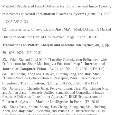
Manifold Regularized Latent Diffusion for Robust General Image Fusion",
in Advances in
Neural Information Processing Systems
(NeurIPS), 2025.
（CCF A类会议）
82、Linfeng Tang, Chunyu Li, and
Jiayi Ma*
. "Mask-DiFuser: A Masked
Diffusion Model for Unified Unsupervised Image Fusion",
IEEE
Transactions on Pattern Analysis and Machine Intelligence
,
48(1), pp.
591-608, 2026.（IF=20.8）
83、Yifan Xia and
Jiayi Ma*
. "Locality Optimization Refinement with
Deformation for Shape Matching via Functional Maps",
International
Journal of Computer Vision
, 134(2), pp. 76: 1-17, 2026.
（IF=11.6）
84、Hao Zhang, Yong Ma, Han Xu, Linfeng Tang, and
Jiayi Ma*
.
"Human-Machine Collaboration in Reshaping Visual Perception and
Cognition",
The Innovation
, 7(3), pp. 101255, 2026.
（IF=33.2）
85、Jiayang Li, Chengjie Jiang, Pengwei Liang,
Jiayi Ma
, Liqiang Nie,
and Junjun Jiang. "Towards Unified Semantic and Controllable Image
Fusion: A Diffusion Transformer Approach",
IEEE Transactions on
Pattern Analysis and Machine Intelligence
, In Press.
（IF=20.8）
8
6、Xiang Fang, Shihua Zhang, Hao Zhang, Xiaoguang Mei, Huabing
Zhou, and
Jiayi Ma*
. "Selecting and Pruning: A Differentiable Causal