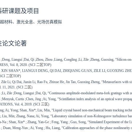
科研课题及项目
超材料、激光全息、光场仿真模拟
性论文论著
 ;Deng, Liangui ;Dai, Qi ;Zhou, Zhou ;Liang, Congling ;Li, Zile ;Zheng, Guoxing, “Silicon-on-
SS, Vol. 8, 2020. (SCI
二区
TOP)
XIN SHAN*, LIANGUI DENG, QI DAI, ZHIQIANG GUAN, ZILE LI, GUOXING ZHENG, “Mult
(SCI
二区
TOP)
 Zile Li, Qi Dai, Jiaxin Li, Rao Fu, Zhixue He, Jin Tao, Guoxing Zheng, “Metasurfaces with si
. 11, 2021. (SCI
二区
)
 ;Li, Zile ;Deng, Liangui ;Dai, Qi, “Continuous amplitude-modulated meta-fork gratings wit
 ;Menyuk, Curtis ;Chen, Jing ;Ai, Yong, “Scintillation index analysis of an optical wave propa
ONS, Vol. 4, 2019. (SCI
三区
)
iang; Ai, Yong; Shan, Xin*; Liu, Min, “Liquid crystal based non-mechanical beam tracki
; Liu, Min; Zhang, Nana; Ai, Yong, “Laboratory simulation of non-Kolmogorov turbulence based 
-Na ; Shan, Xin* ; Zhang, Yan-Ge ; Feng, Yang ; Guo, Song, “Simulated Experiment of the Li
 ; Duan, Meng-Yun ; Ai, Yong ; Hu, Liang, “Calibration approaches of the phase nonlinearity of