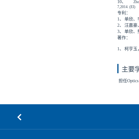
10、
Zho
7,2014. (EI)
专利：
1、
单欣、
2、
汪嘉豪、
3、
单欣、熊
著作：
1、
柯亨玉
主要
担任
Optic