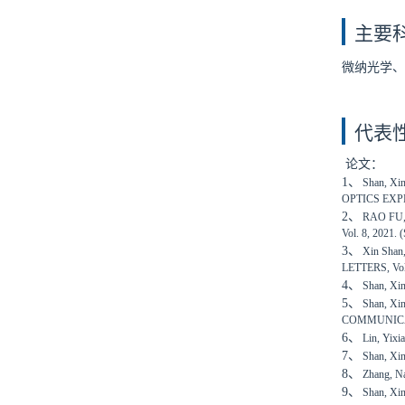
主要
微纳光学、
代表
论文：
1、
Shan, Xin
OPTICS EXPRE
2、
RAO FU, 
Vol. 8, 2021. 
3、
Xin Shan,
LETTERS, Vol
4、
Shan, Xin
5、
Shan, Xin
COMMUNICATI
6、
Lin, Yix
7、
Shan, Xin
8、
Zhang, Na
9、
Shan, Xin