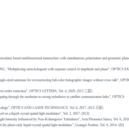
insulator based multifunctional metasurface with simultaneous polarization and geometric phase
iplexing meta-hologram with separate control of amplitude and phase”, OPTICS E
ngle-sized antennas for reconstructing full-color holographic images without cross talk”, OPT
h zero-order extinction”, OPTICS LETTERS, Vol. 4, 2020. (SCI
二区
)
gating through the moderate-to-strong turbulence in satellite communication links”, OPTICS
ng technology”, OPTICS AND LASER TECHNOLOGY, Vol. 6, 2017. (SCI
三区
)
on a liquid crystal spatial light modulator”, Vol. 2, 2017. (SCI)
ght Intensity Influenced by Non-Kolmogorov Turbulence”, Acta Photonica Sinica, Vol. 6, 2018
 the phase-only liquid crystal spatial light modulator”, Guangzi Xuebao, Vol. 6, 2014. (EI)