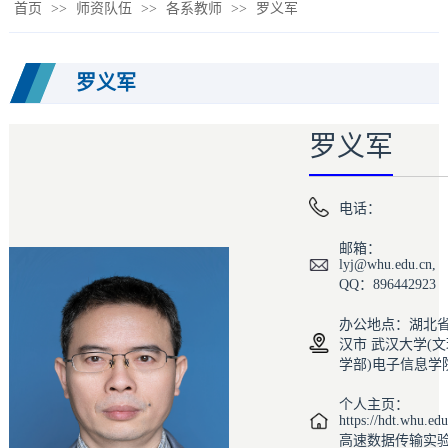
首页
>>
师资队伍
>>
各系教师
>>
罗义军
罗义军
罗义军
电话：
邮箱：
lyj@whu.edu.cn,
QQ：896442923
办公地点：湖北
汉市 武汉大学(文
学部)电子信息学
个人主页：
https://hdt.whu.edu
高速数据传输实