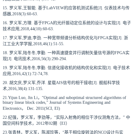
15. 罗义军,王智能. 基于LabVIEW的应答机测试系统[J]. 仪表技术与传
感器,2018(3):60-63.
16. 罗义军,方理. 基于FPGA的光纤振动定位系统的设计与实现[J]. 电子
技术应用,2018,44(10):60-63.
17. 罗义军,罗迪,李劲. 一种宽带频谱分析结构优化与FPGA实现[J]. 浙
江工业大学学报,2018,46(1):51-55.
18. 罗义军,陆冬冬,李勤. 一种高速捷变并行调制矢量信号源的FPGA实
现[J]. 电讯技术,2016,56(3):290-294.
19. 罗义军,陆冬冬,李勤. 信道化接收机的结构优化和实现[J]. 电子技术
应用,2016,42(1):72-74,78.
20. 胡文庆,罗义军,乔洋. 星载AIS信号的相干接收[J]. 舰船科学技
术,2016,38(4):131-135.
21.Yijun Luo, Jin Li，“Optimal and suboptimal structured algorithms of
binary linear block codes,” Journal of Systems Engineering and
Electronics， Dec. 2011(SCI, EI)
22.纪强，罗义军，李劲等，“实际入射角的相位干涉仪测角方法，” 中
国空间科学技术，2012年02期（EI）
23.张青林，罗义军，陈淑珍等，“基于相位旋转法的NCO设计与实