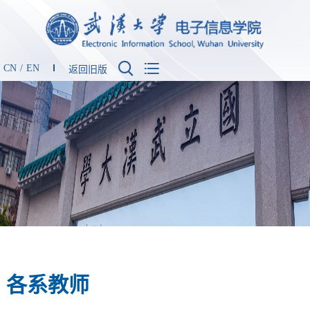


CN
/
EN
返回旧版
各系教师