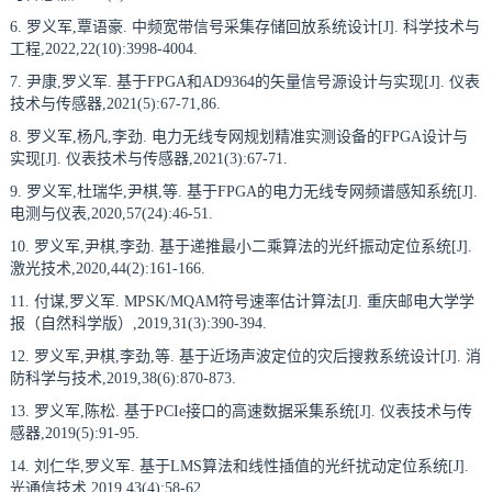
6. 罗义军,覃语豪. 中频宽带信号采集存储回放系统设计[J]. 科学技术与
工程,2022,22(10):3998-4004.
7. 尹康,罗义军. 基于FPGA和AD9364的矢量信号源设计与实现[J]. 仪表
技术与传感器,2021(5):67-71,86.
8. 罗义军,杨凡,李劲. 电力无线专网规划精准实测设备的FPGA设计与
实现[J]. 仪表技术与传感器,2021(3):67-71.
9. 罗义军,杜瑞华,尹棋,等. 基于FPGA的电力无线专网频谱感知系统[J].
电测与仪表,2020,57(24):46-51.
10. 罗义军,尹棋,李劲. 基于递推最小二乘算法的光纤振动定位系统[J].
激光技术,2020,44(2):161-166.
11. 付谋,罗义军. MPSK/MQAM符号速率估计算法[J]. 重庆邮电大学学
报（自然科学版）,2019,31(3):390-394.
12. 罗义军,尹棋,李劲,等. 基于近场声波定位的灾后搜救系统设计[J]. 消
防科学与技术,2019,38(6):870-873.
13. 罗义军,陈松. 基于PCIe接口的高速数据采集系统[J]. 仪表技术与传
感器,2019(5):91-95.
14. 刘仁华,罗义军. 基于LMS算法和线性插值的光纤扰动定位系统[J].
光通信技术,2019,43(4):58-62.