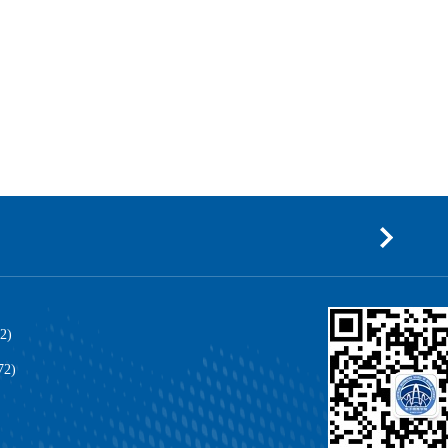
2)
72)