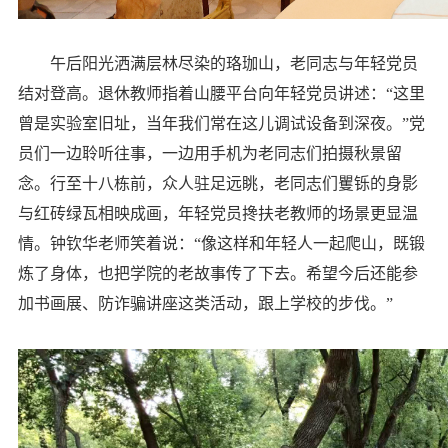
午后阳光洒满层林尽染的珞珈山，老同志与年轻党员
结对登高。退休教师指着山腰平台向年轻党员讲述：“这里
曾是实验室旧址，当年我们常在这儿调试设备到深夜。”党
员们一边聆听往事，一边用手机为老同志们拍摄秋景留
念。行至十八栋前，众人驻足远眺，老同志们矍铄的身影
与红砖绿瓦相映成画，年轻党员搀扶老教师的场景更显温
情。钟钦华老师笑着说：“像这样和年轻人一起爬山，既锻
炼了身体，也把学院的老故事传了下去。希望今后还能参
加书画展、防诈骗讲座这类活动，跟上学校的步伐。”