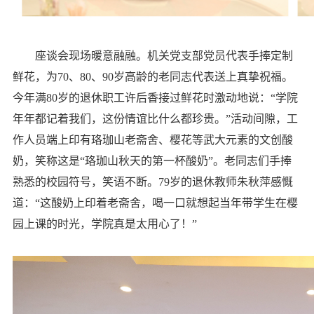
座谈会现场暖意融融。机关党支部党员代表手捧定制
鲜花，为70、80、90岁高龄的老同志代表送上真挚祝福。
今年满80岁的退休职工许后香接过鲜花时激动地说：“学院
年年都记着我们，这份情谊比什么都珍贵。”活动间隙，工
作人员端上印有珞珈山老斋舍、樱花等武大元素的文创酸
奶，笑称这是“珞珈山秋天的第一杯酸奶”。老同志们手捧
熟悉的校园符号，笑语不断。79岁的退休教师朱秋萍感慨
道：“这酸奶上印着老斋舍，喝一口就想起当年带学生在樱
园上课的时光，学院真是太用心了！”